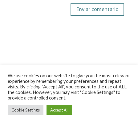
We use cookies on our website to give you the most relevant
experience by remembering your preferences and repeat
visits. By clicking “Accept All”, you consent to the use of ALL
the cookies. However, you may visit "Cookie Settings" to
provide a controlled consent.
Cookie Settings
Accept All
Ekintza Lantegia SA ·
ekintza@ekintzamek.com
·
943 852
936
· Polígono Ugarte 48-49 |20720 Azkoitia (Gipuzkoa)