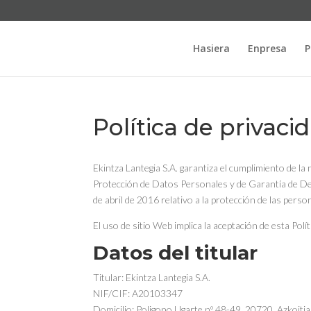
Hasiera
Enpresa
P
Política de privaci
Ekintza Lantegia S.A. garantiza el cumplimiento de la
Protección de Datos Personales y de Garantía de D
de abril de 2016 relativo a la protección de las pers
El uso de sitio Web implica la aceptación de esta Polí
Datos del titular
Titular: Ekintza Lantegia S.A.
NIF/CIF: A20103347
Domicilio: Poligono Ugarte nº 48-49, 20720. Azkoiti