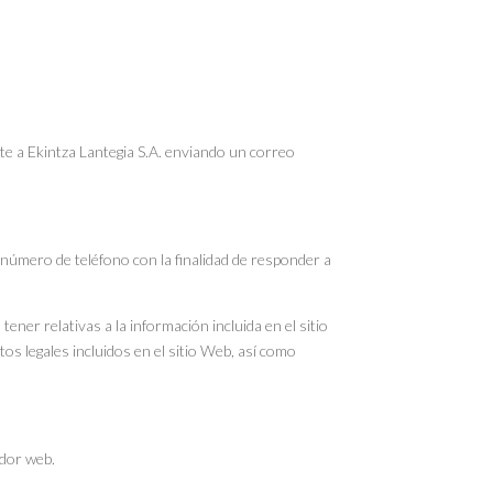
nte a Ekintza Lantegia S.A. enviando un correo
y número de teléfono con la finalidad de responder a
ner relativas a la información incluida en el sitio
os legales incluidos en el sitio Web, así como
ador web.