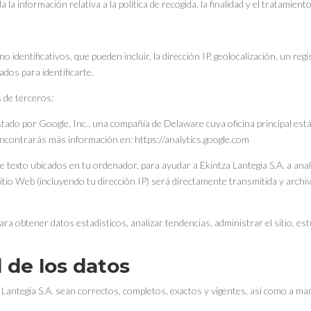
la información relativa a la política de recogida, la finalidad y el tratamient
identificativos, que pueden incluir, la dirección IP, geolocalización, un regi
dos para identificarte.
s de terceros:
restado por Google, Inc., una compañía de Delaware cuya oficina principal 
Encontrarás más información en: https://analytics.google.com
de texto ubicados en tu ordenador, para ayudar a Ekintza Lantegia S.A. a anal
sitio Web (incluyendo tu dirección IP) será directamente transmitida y arch
para obtener datos estadísticos, analizar tendencias, administrar el sitio, e
 de los datos
 Lantegia S.A. sean correctos, completos, exactos y vigentes, así como a m