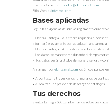
Correo electrónico:
ekintza@ekintzamek.com
Sitio Web:
ekintzamek.com
Bases aplicadas
Según las exigencias del nuevo reglamento europeo d
– Ekintza Lantegia S.A. siempre requerirá el consent
informará previamente con absoluta transparencia.
– Ekintza Lantegia S.A. te solicitará solo los datos es
– Los datos se mantendrán durante el tiempo estricta
– Tus datos serán tratados de manera segura y confi
Al navegar por
ekintzamek.com
los únicos puntos en
• Al contactar a través de los formularios de contac
• Al realizar una petición de descarga de catálogos.
Tus derechos
Ekintza Lantegia S.A. .te informa que sobre tus dato