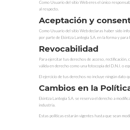
Como Usuario del sitio Web eres el único responsable
al respecto.
Aceptación y consen
Como Usuario del sitio Web declaras haber sido info
por parte de Ekintza Lantegia S.A. en la forma y para l
Revocabilidad
Para ejercitar tus derechos de acceso, rectificación,
válida en derecho como una fotocopia del D.N.I. o eq
El ejercicio de tus derechos no incluye ningún dato q
Cambios en la Polític
Ekintza Lantegia S.A. se reserva el derecho a modifica
industria.
Estas políticas estarán vigentes hasta que sean mod