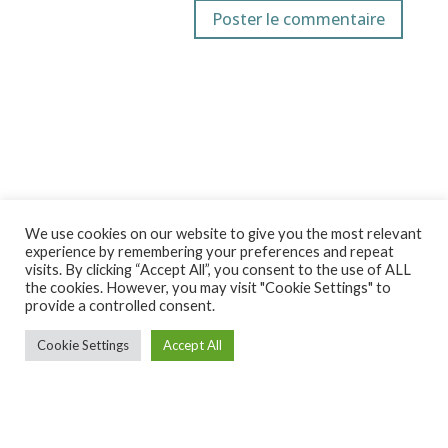
We use cookies on our website to give you the most relevant
experience by remembering your preferences and repeat
visits. By clicking “Accept All”, you consent to the use of ALL
the cookies. However, you may visit "Cookie Settings" to
provide a controlled consent.
Cookie Settings
Accept All
Ekintza Lantegia SA ·
ekintza@ekintzamek.com
·
943 852
936
· Polígono Ugarte 48-49 |20720 Azkoitia (Gipuzkoa)