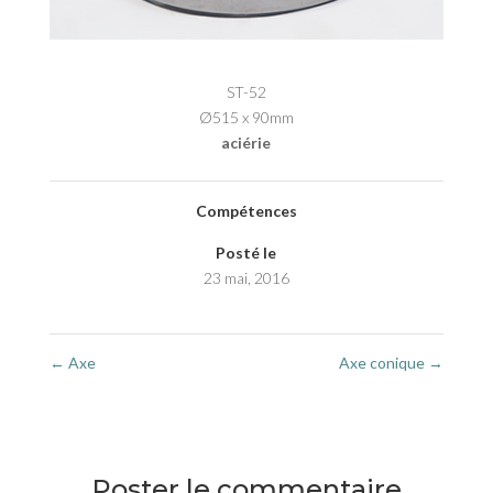
ST-52
Ø515 x 90mm
aciérie
Compétences
Posté le
23 mai, 2016
←
Axe
Axe conique
→
Poster le commentaire